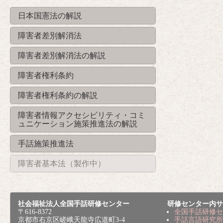
日本国憲法の解説
障害者差別解消法
障害者差別解消法の解説
障害者権利条約
障害者権利条約の解説
障害者情報アクセシビリティ・コミ
ュニケーション施策推進法の解説
手話施策推進法
障害者基本法（製作中）
社会福祉法人全国手話研修センター
研修センター内サ
〒616-8372
全国手話研修セ
京都市右京区嵯峨天龍寺広道町3-4
手話言語研究所