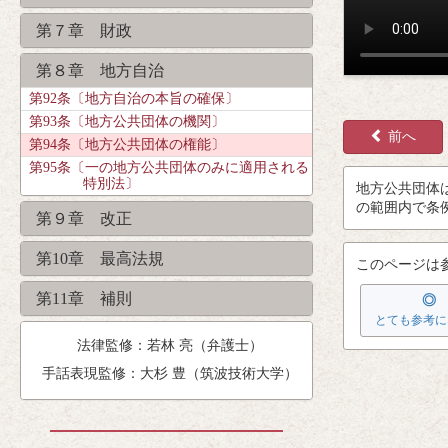
第７章 財政
第８章 地方自治
第92条〔地方自治の本旨の確保〕
第93条〔地方公共団体の機関〕
前へ
第94条〔地方公共団体の権能〕
第95条〔一の地方公共団体のみに適用される
特別法〕
地方公共団体
の
範囲
内
で
条
第９章 改正
第10章 最高法規
このページは
第11章 補則
◎
とても参考に
法律監修：若林 亮（弁護士）
手話表現監修：大杉 豊（筑波技術大学）