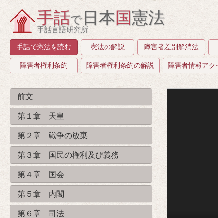
手話
日本
国
憲法
で
手話言語研究所
手話で憲法を読む
憲法の解説
障害者差別解消法
障害者権利条約
障害者権利条約の解説
障害者情報アク
前文
第１章 天皇
第２章 戦争の放棄
第３章 国民の権利及び義務
第４章 国会
第５章 内閣
第６章 司法