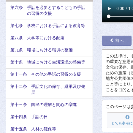
第六条 手話を必要とするこどもの手話
の習得の支援
第七条 学校における手話による教育等
第八条 大学等における配慮
前へ
第九条 職場における環境の整備
この
法律
は、
の
重要
な
意思
第十条 地域における生活環境の整備等
文化
の
保存
、
ための
施策
（
第十一条 その他の手話の習得の支援
地方
公共
団体
こと
等
により
第十二条 手話文化の保存、継承及び発
ことを
目的
と
展
第十三条 国民の理解と関心の増進
このページは
第十四条 手話の日
◎
とても参考に
第十五条 人材の確保等