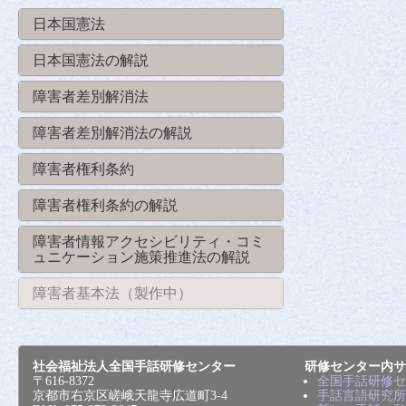
日本国憲法
日本国憲法の解説
障害者差別解消法
障害者差別解消法の解説
障害者権利条約
障害者権利条約の解説
障害者情報アクセシビリティ・コミ
ュニケーション施策推進法の解説
障害者基本法（製作中）
社会福祉法人全国手話研修センター
研修センター内サ
〒616-8372
全国手話研修セ
京都市右京区嵯峨天龍寺広道町3-4
手話言語研究所