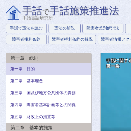
手話
手話施策推進法
で
手話言語研究所
手話で憲法を読む
憲法の解説
障害者差別解消法
障害者権利条約
障害者権利条約の解説
障害者情報アク
第一章 総則
第一条 目的
第二条 基本理念
第三条 国及び地方公共団体の責務
第四条 障害者基本計画等との関係
第五条 財政上の措置等
第二章 基本的施策