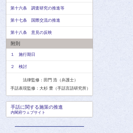
第十六条 調査研究の推進等
第十七条 国際交流の推進
第十八条 意見の反映
附則
１ 施行期日
２ 検討
法律監修：田門 浩（弁護士）
手話表現監修：大杉 豊（手話言語研究所）
手話に関する施策の推進
内閣府ウェブサイト