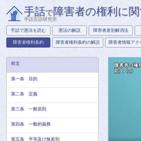
手話
障害者の権利に関
で
手話言語研究所
手話で憲法を読む
憲法の解説
障害者差別解消法
障害者権利条約
障害者権利条約の解説
障害者情報アク
前文
第一条 目的
第二条 定義
第三条 一般原則
第四条 一般的義務
第五条 平等及び無差別