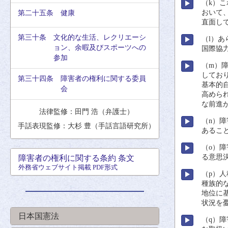
（k）
おいて
第二十五条 健康
直面
し
第三十条 文化的な生活、レクリエーシ
（l）あ
ョン、余暇及びスポーツへの
国際
協
参加
（m）
してお
第三十四条 障害者の権利に関する委員
基本的
会
高
めら
な
前進
法律監修：田門 浩（弁護士）
（n）
障
手話表現監修：大杉 豊（手話言語研究所）
あるこ
（o）
障
る
意思
障害者の権利に関する条約 条文
外務省ウェブサイト掲載 PDF形式
（p）
人
種族的
地位
に
状況
を
日本国憲法
（q）
障