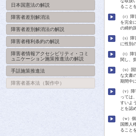
な
取扱
日本国憲法の解説
ること
（r）
障
障害者差別解消法
を
完全
の
締約
障害者差別解消法の解説
（s）
障
障害者権利条約の解説
に
性別
障害者情報アクセシビリティ・コミ
（t）
障
ュニケーション施策推進法の解説
関
し、
（u）
国
手話施策推進法
な
文書
期間
中
障害者基本法（製作中）
（v）
障
っては
すいよ
とを
認
（w）
国際
人
ること