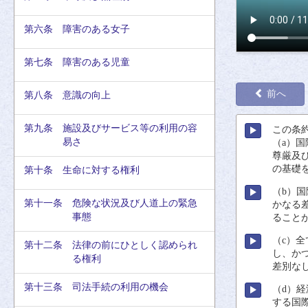
第六条 障害のある女子
第七条 障害のある児童
前へ
第八条 意識の向上
第九条 施設及びサービス等の利用の容
この
条
易さ
（a）
国
尊厳
及
の
基礎
第十条 生命に対する権利
（b）
国
第十一条 危険な状況及び人道上の緊急
かなる
事態
ること
（c）
全
第十二条 法律の前にひとしく認められ
し、か
る権利
差別
な
第十三条 司法手続の利用の機会
（d）
経
する
国