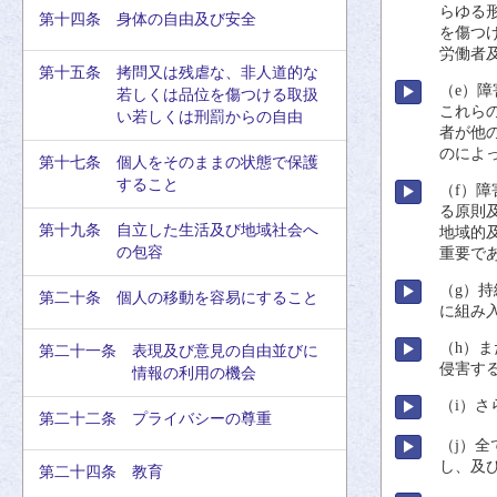
らゆる
第十四条 身体の自由及び安全
を
傷
つ
労働者
第十五条 拷問又は残虐な、非人道的な
（e）
障
若しくは品位を傷つける取扱
これら
い若しくは刑罰からの自由
者
が
他
のによ
第十七条 個人をそのままの状態で保護
すること
（f）
障
る
原則
第十九条 自立した生活及び地域社会へ
地域的
の包容
重要
で
（g）
持
第二十条 個人の移動を容易にすること
に
組
み
（h）
第二十一条 表現及び意見の自由並びに
侵害
す
情報の利用の機会
（i）さ
第二十二条 プライバシーの尊重
（j）
全
し、
及
第二十四条 教育