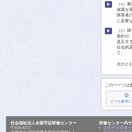
（x）
家
保護
を
障害者
に
必要
（y）
障
条約
が
是正
す
社会的
て、
次
のと
このページは
◎
とても参考に
社会福祉法人全国手話研修センター
研修センター内サ
〒616-8372
全国手話研修セ