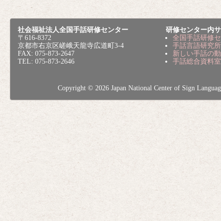
社会福祉法人全国手話研修センター
研修センター内サ
〒616-8372
全国手話研修セ
京都市右京区嵯峨天龍寺広道町3-4
手話言語研究所
FAX: 075-873-2647
新しい手話の動
TEL: 075-873-2646
手話総合資料室
Copyright © 2026 Japan National Center of Sig