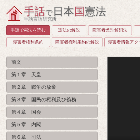
手話
日本
国
憲法
で
手話言語研究所
手話で憲法を読む
憲法の解説
障害者差別解消法
障害者権利条約
障害者権利条約の解説
障害者情報アク
前文
第１章 天皇
第２章 戦争の放棄
第３章 国民の権利及び義務
第４章 国会
第５章 内閣
第６章 司法