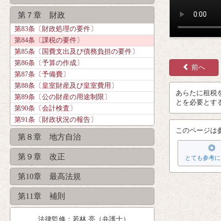
第７章 財政
第83条〔財政処理の要件〕
第84条〔課税の要件〕
第85条〔国費支出及び債務負担の要件〕
第86条〔予算の作成〕
前へ
第87条〔予備費〕
第88条〔皇室財産及び皇室費用〕
あらたに
租税
第89条〔公の財産の用途制限〕
とを
必要
とす
第90条〔会計検査〕
第91条〔財政状況の報告〕
このページは
第８章 地方自治
◎
第９章 改正
とても参考に
第10章 最高法規
第11章 補則
法律監修：若林 亮（弁護士）