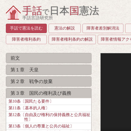
手話
日本
国
憲法
で
手話言語研究所
手話で憲法を読む
憲法の解説
障害者差別解消法
障害者権利条約
障害者権利条約の解説
障害者情報アク
前文
第１章 天皇
第２章 戦争の放棄
第３章 国民の権利及び義務
第10条〔国民たる要件〕
第11条〔基本的人権〕
第12条〔自由及び権利の保持義務と公共福祉
性〕
第13条〔個人の尊重と公共の福祉〕