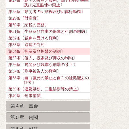
第27条〔勤労の権利と義務、勤労条件の基準
及び児童酷使の禁止〕
第28条〔勤労者の団結権及び団体行動権〕
第29条〔財産権〕
第30条〔納税の義務〕
第31条〔生命及び自由の保障と科刑の制約〕
第32条〔裁判を受ける権利〕
第33条〔逮捕の制約〕
第34条〔抑留及び拘禁の制約〕
第35条〔侵入、捜索及び押収の制約〕
第36条〔拷問及び残虐な刑罰の禁止〕
第37条〔刑事被告人の権利〕
第38条〔自白強要の禁止と自白の証拠能力の
限界〕
第39条〔遡及処罰、二重処罰等の禁止〕
第40条〔刑事補償〕
第４章 国会
第５章 内閣
第６章 司法