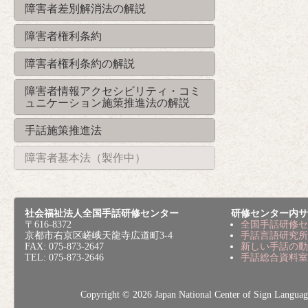
障害者差別解消法の解説
障害者権利条約
障害者権利条約の解説
障害者情報アクセシビリティ・コミ
ュニケーション施策推進法の解説
手話施策推進法
障害者基本法（製作中）
社会福祉法人全国手話研修センター
研修センター内サ
〒616-8372
全国手話研修セ
京都市右京区嵯峨天龍寺広道町3-4
手話言語研究所
FAX: 075-873-2647
新しい手話の動
TEL: 075-873-2646
手話総合資料室
Copyright © 2026 Japan National Center of Sig