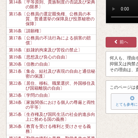
第14条〔平等原則、貴族制度の否認及び栄典
の限界〕
第15条〔公務員の選定罷免権、公務員の本
質、普通選挙の保障及び投票秘密の
保障〕
第16条〔請願権〕
第17条〔公務員の不法行為による損害の賠
前へ
償〕
第18条〔奴隷的拘束及び苦役の禁止〕
第19条〔思想及び良心の自由〕
何人
も、
理由
抑留
又
は
拘禁
第20条〔信教の自由〕
その
理由
は、
第21条〔集会、結社及び表現の自由と通信秘
密の保護〕
第22条〔居住、移転、職業選択、外国移住及
このページは
び国籍離脱の自由〕
第23条〔学問の自由〕
◎
第24条〔家族関係における個人の尊厳と両性
とても参考に
の平等〕
第25条〔生存権及び国民生活の社会的進歩向
上に努める国の義務〕
第26条〔教育を受ける権利と受けさせる義
務〕