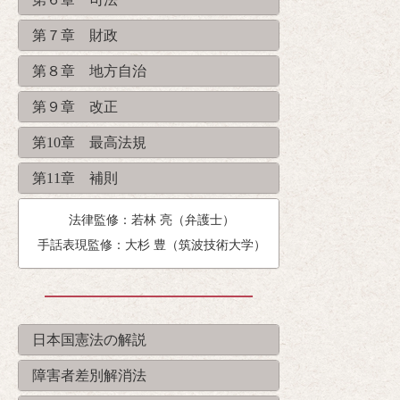
第７章 財政
第８章 地方自治
第９章 改正
第10章 最高法規
第11章 補則
法律監修：若林 亮（弁護士）
手話表現監修：大杉 豊（筑波技術大学）
日本国憲法の解説
障害者差別解消法