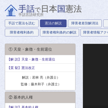
手話
日本
国
憲法
で
手話言語研究所
手話で憲法を読む
憲法の解説
障害者差別解消法
障害者権利条約
障害者権利条約の解説
障害者情報アク
① 天皇・象徴・生前退位
【解 説】天皇・象徴・生前退位
【質 疑】憲法改正
解説：若林 亮（弁護士）
監修：藤木和子（弁護士）
② 基本的人権
【解 説】基本的人権