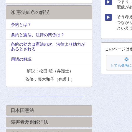
つまり
配慮
が
④ 憲法98条の解説
そう
考
つなが
条約とは？
といえ
条約と憲法、法律の関係は？
条約の効力は憲法の次、法律より効力が
あるとされる
このページは
用語の解説
◎
とても参考に
解説：松田 崚（弁護士）
監修：藤木和子（弁護士）
日本国憲法
障害者差別解消法