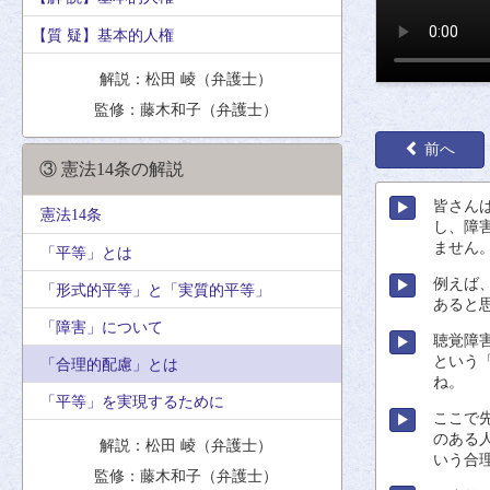
【質 疑】基本的人権
解説：松田 崚（弁護士）
監修：藤木和子（弁護士）
前へ
③ 憲法14条の解説
皆
さん
憲法14条
し、
障
ません
「平等」とは
例
えば
「形式的平等」と「実質的平等」
あると
「障害」について
聴覚
障
という
「合理的配慮」とは
ね。
「平等」を実現するために
ここで
のある
解説：松田 崚（弁護士）
いう
合
監修：藤木和子（弁護士）