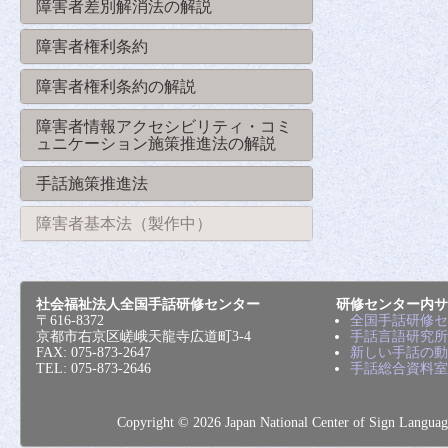
障害者差別解消法の解説
障害者権利条約
障害者権利条約の解説
障害者情報アクセシビリティ・コミ
ュニケーション施策推進法の解説
手話施策推進法
障害者基本法（製作中）
社会福祉法人全国手話研修センター
研修センター内サ
〒616-8372
全国手話研修セ
京都市右京区嵯峨天龍寺広道町3-4
手話言語研究所
FAX: 075-873-2647
新しい手話の動
TEL: 075-873-2646
手話総合資料室
Copyright © 2026 Japan National Center of Sig