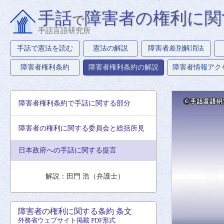
手話
障害者の権利に関
で
手話言語研究所
手話で憲法を読む
憲法の解説
障害者差別解消法
障害者権利条約
障害者権利条約の解説
障害者情報アク
障害者権利条約で手話に関する部分
障害者の権利に関する委員会と総括所見
日本政府への手話に関する提言
解説：田門 浩（弁護士）
障害者の権利に関する条約 条文
外務省ウェブサイト掲載 PDF形式