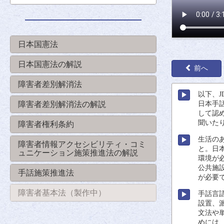
日本国憲法
日本国憲法の解説
前へ
障害者差別解消法
以下
、J
障害者差別解消法の解説
日本手
して
認
聞
いた
障害者権利条約
生活
の
障害者情報アクセシビリティ・コミ
と。
日
ュニケーション施策推進法の解説
環境
が
公共施
手話施策推進法
が
必要
障害者基本法（製作中）
手話
言
設置
、
文法
や
めには