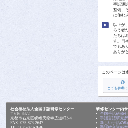
手話通
整備
、
に
住
む
以上
が
ろう
者
たちは
す。
日
でもあ
ありが
このページは
◎
とても参考に
社会福祉法人全国手話研修センター
研修センター内サ
〒616-8372
全国手話研修セ
京都市右京区嵯峨天龍寺広道町3-4
手話言語研究所
FAX: 075-873-2647
新しい手話の動
TEL: 075-873-2646
手話総合資料室