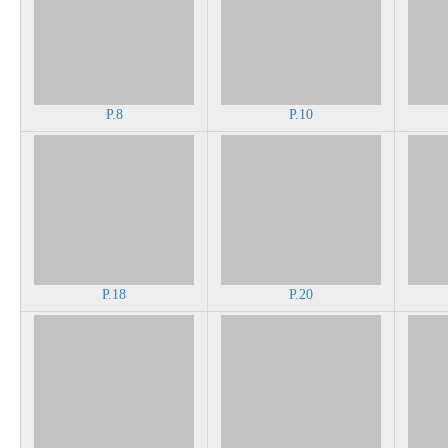
P.8
P.10
P.18
P.20