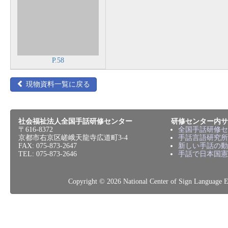
P.58
現物資料一覧に戻る
社会福祉法人全国手話研修センター
研修センター内サ
〒616-8372
全国手話研修セ
京都市右京区嵯峨天龍寺広道町3-4
手話言語研究所
FAX: 075-873-2647
新しい手話の動
TEL: 075-873-2646
手話で日本国憲
Copyright © 2026 National Center of Sign L