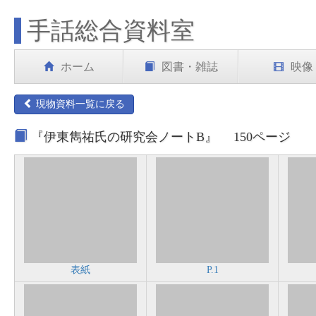
手話総合資料室
ホーム
図書・雑誌
映像
現物資料一覧に戻る
『伊東雋祐氏の研究会ノートB』 150ページ
表紙
P.1