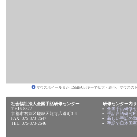
マウスホイールまたはShift/Ctrlキーで拡大・縮小、マウ
社会福祉法人全国手話研修センター
研修センター内サ
〒616-8372
全国手話研修セ
京都市右京区嵯峨天龍寺広道町3-4
手話言語研究所
FAX: 075-873-2647
新しい手話の動
TEL: 075-873-2646
手話で日本国憲