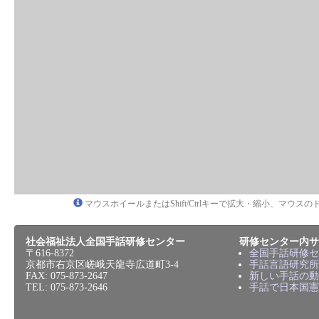
マウスホイールまたはShift/Ctrlキーで拡大・縮小、マウ
社会福祉法人全国手話研修センター
研修センター内サ
〒616-8372
全国手話研修セ
京都市右京区嵯峨天龍寺広道町3-4
手話言語研究所
FAX: 075-873-2647
新しい手話の動
TEL: 075-873-2646
手話で日本国憲