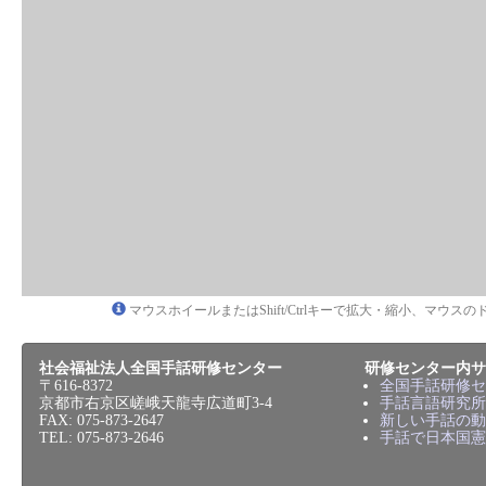
マウスホイールまたはShift/Ctrlキーで拡大・縮小、マウ
社会福祉法人全国手話研修センター
研修センター内サ
〒616-8372
全国手話研修セ
京都市右京区嵯峨天龍寺広道町3-4
手話言語研究所
FAX: 075-873-2647
新しい手話の動
TEL: 075-873-2646
手話で日本国憲