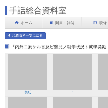
手話総合資料室
ホーム
図書・雑誌
映像
現物資料一覧に戻る
『内外ニ於ケル盲及ビ聾兒ノ就學状況ト就學奬勵 建
表紙
P.1