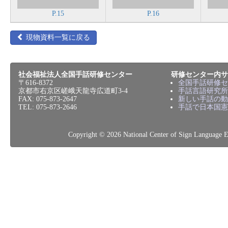
P.15
P.16
現物資料一覧に戻る
社会福祉法人全国手話研修センター
研修センター内サ
〒616-8372
全国手話研修セ
京都市右京区嵯峨天龍寺広道町3-4
手話言語研究所
FAX: 075-873-2647
新しい手話の動
TEL: 075-873-2646
手話で日本国憲
Copyright © 2026 National Center of Sign L