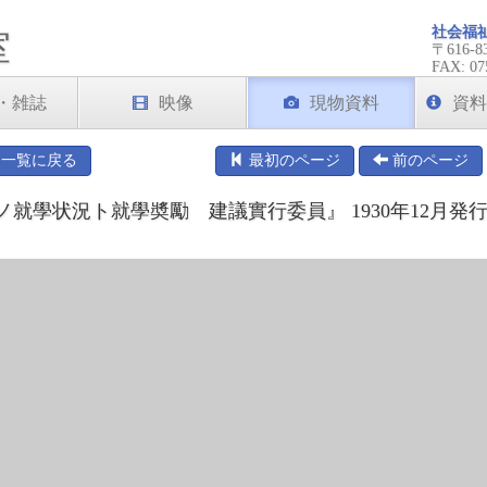
社会福
室
〒616
FAX: 07
・雑誌
映像
現物資料
資料
一覧に戻る
最初のページ
前のページ
就學状況ト就學奬勵 建議實行委員』 1930年12月発