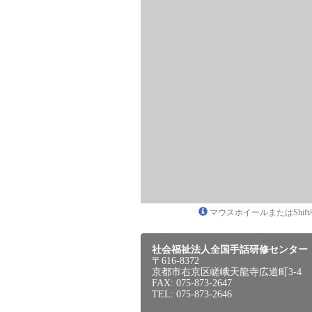
マウスホイールまたはShif
社会福祉法人全国手話研修センター
〒616-8372
京都市右京区嵯峨天龍寺広道町3-4
FAX: 075-873-2647
TEL: 075-873-2646