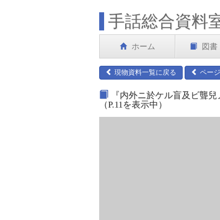
手話総合資料
ホーム
図書
現物資料一覧に戻る
ページ
『内外ニ於ケル盲及ビ聾兒ノ
（P.11を表示中）