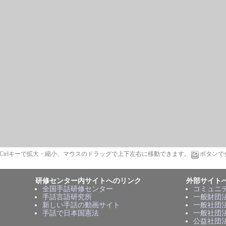
t/Ctrlキーで拡大・縮小、マウスのドラッグで上下左右に移動できます。
ボタンで
研修センター内サイトへのリンク
外部サイト
全国手話研修センター
コミュニ
手話言語研究所
一般財団
新しい手話の動画サイト
一般社団
手話で日本国憲法
一般社団
公益社団