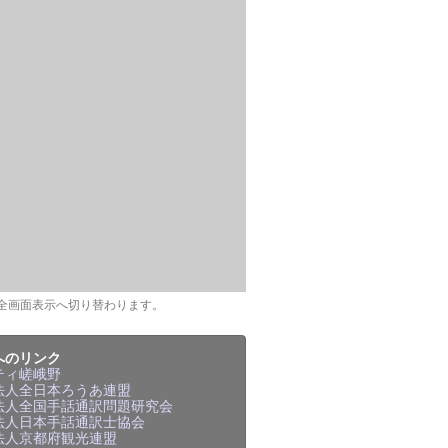
全画面表示へ切り替わります。
へのリンク
ティ嵯峨野
法人全日本ろうあ連盟
法人全国手話通訳問題研究会
法人日本手話通訳士協会
法人京都府観光連盟