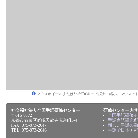
マウスホイールまたはShift/Ctrlキーで拡大・縮小、マウ
社会福祉法人全国手話研修センター
研修センター内サ
〒616-8372
全国手話研修セ
京都市右京区嵯峨天龍寺広道町3-4
手話言語研究所
FAX: 075-873-2647
新しい手話の動
TEL: 075-873-2646
手話で日本国憲