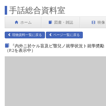
手話総合資料室
ホーム
図書・雑誌
映像
現物資料一覧に戻る
ページ一覧に戻る
『内外ニ於ケル盲及ビ聾兒ノ就學状況ト就學奬勵 建
（P.2を表示中）