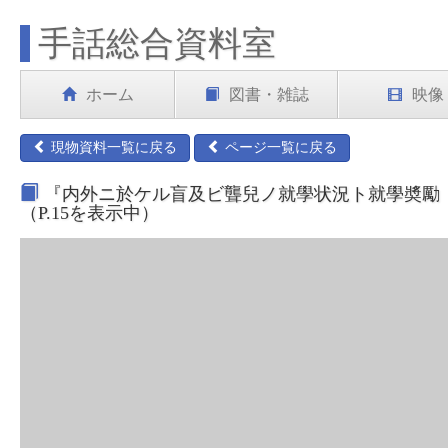
手話総合資料室
ホーム
図書・雑誌
映像
現物資料一覧に戻る
ページ一覧に戻る
『内外ニ於ケル盲及ビ聾兒ノ就學状況ト就學奬勵 建
（P.15を表示中）