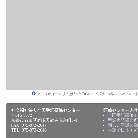
マウスホイールまたはShift/Ctrlキーで拡大・縮小、マウ
社会福祉法人全国手話研修センター
研修センター内サ
〒616-8372
全国手話研修セ
京都市右京区嵯峨天龍寺広道町3-4
手話言語研究所
FAX: 075-873-2647
新しい手話の動
TEL: 075-873-2646
手話で日本国憲