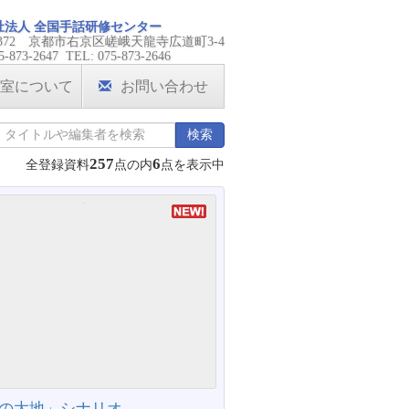
祉法人 全国手話研修センター
-8372 京都市右京区嵯峨天龍寺広道町3-4
5-873-2647 TEL: 075-873-2646
室について
お問い合わせ
検索
257
6
全登録資料
点の内
点を表示中
の大地」シナリオ