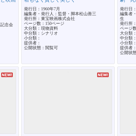
発行日：1960年7月
発行日：1
編集者・発行人：監督・脚本松山善三
編集者
発行所：東宝映画株式会社
生
ページ数：150ページ
発行所
年記念会
大分類：現物資料
ページ数
中分類：シナリオ
大分類
小分類：
中分類
提供者：
小分類
公開状態：閲覧可
提供者
公開状