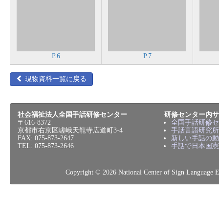
P.6
P.7
現物資料一覧に戻る
社会福祉法人全国手話研修センター
研修センター内サ
〒616-8372
全国手話研修セ
京都市右京区嵯峨天龍寺広道町3-4
手話言語研究所
FAX: 075-873-2647
新しい手話の動
TEL: 075-873-2646
手話で日本国憲
Copyright © 2026 National Center of Sign L