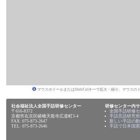
マウスホイールまたはShift/Ctrlキーで拡大・縮小、マウ
社会福祉法人全国手話研修センター
研修センター内サ
〒616-8372
全国手話研修セ
京都市右京区嵯峨天龍寺広道町3-4
手話言語研究所
FAX: 075-873-2647
新しい手話の動
TEL: 075-873-2646
手話で日本国憲