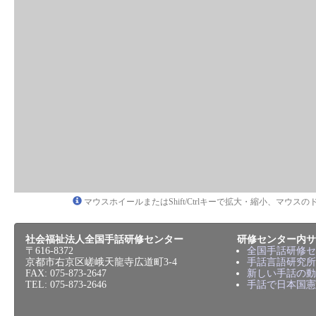
マウスホイールまたはShift/Ctrlキーで拡大・縮小、マウ
社会福祉法人全国手話研修センター
研修センター内サ
〒616-8372
全国手話研修セ
京都市右京区嵯峨天龍寺広道町3-4
手話言語研究所
FAX: 075-873-2647
新しい手話の動
TEL: 075-873-2646
手話で日本国憲