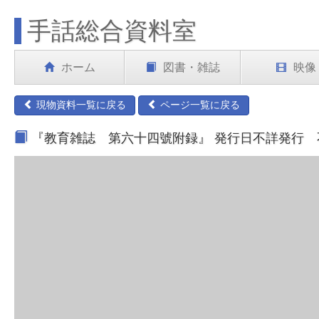
手話総合資料室
ホーム
図書・雑誌
映像
現物資料一覧に戻る
ページ一覧に戻る
『教育雑誌 第六十四號附録』 発行日不詳発行 不