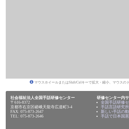
マウスホイールまたはShift/Ctrlキーで拡大・縮小、マウ
社会福祉法人全国手話研修センター
研修センター内サ
〒616-8372
全国手話研修セ
京都市右京区嵯峨天龍寺広道町3-4
手話言語研究所
FAX: 075-873-2647
新しい手話の動
TEL: 075-873-2646
手話で日本国憲