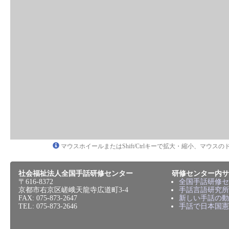
マウスホイールまたはShift/Ctrlキーで拡大・縮小、マウ
社会福祉法人全国手話研修センター
研修センター内サ
〒616-8372
全国手話研修セ
京都市右京区嵯峨天龍寺広道町3-4
手話言語研究所
FAX: 075-873-2647
新しい手話の動
TEL: 075-873-2646
手話で日本国憲