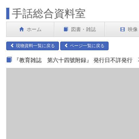
手話総合資料室
ホーム
図書・雑誌
映像
現物資料一覧に戻る
ページ一覧に戻る
『教育雑誌 第六十四號附録』 発行日不詳発行 不