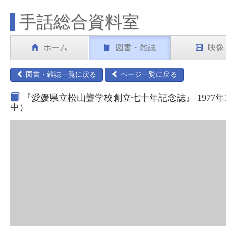
手話総合資料室
ホーム
図書・雑誌
映像
図書・雑誌一覧に戻る
ページ一覧に戻る
『愛媛県立松山聾学校創立七十年記念誌』 1977年
中）