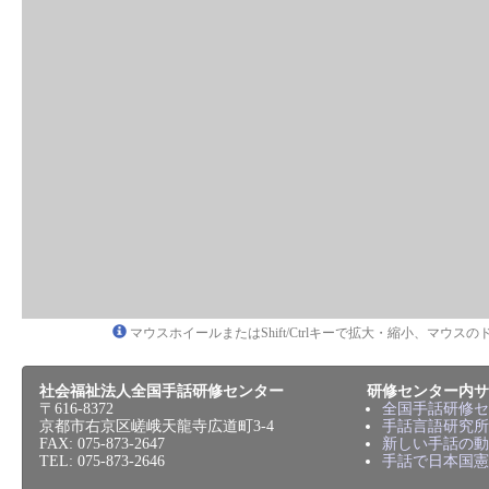
マウスホイールまたはShift/Ctrlキーで拡大・縮小、マウ
社会福祉法人全国手話研修センター
研修センター内サ
〒616-8372
全国手話研修セ
京都市右京区嵯峨天龍寺広道町3-4
手話言語研究所
FAX: 075-873-2647
新しい手話の動
TEL: 075-873-2646
手話で日本国憲