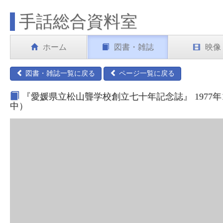
手話総合資料室
ホーム
図書・雑誌
映像
図書・雑誌一覧に戻る
ページ一覧に戻る
『愛媛県立松山聾学校創立七十年記念誌』 1977年
中）