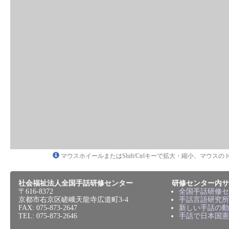
マウスホイールまたはShift/Ctrlキーで拡大・縮小、マウ
社会福祉法人全国手話研修センター
研修センター内サ
〒616-8372
全国手話研修セ
京都市右京区嵯峨天龍寺広道町3-4
手話言語研究所
FAX: 075-873-2647
新しい手話の動
TEL: 075-873-2646
手話で日本国憲