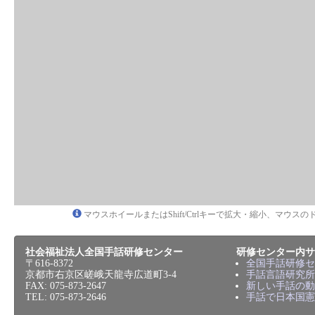
マウスホイールまたはShift/Ctrlキーで拡大・縮小、マウ
社会福祉法人全国手話研修センター
研修センター内サ
〒616-8372
全国手話研修セ
京都市右京区嵯峨天龍寺広道町3-4
手話言語研究所
FAX: 075-873-2647
新しい手話の動
TEL: 075-873-2646
手話で日本国憲