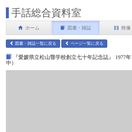
手話総合資料室
ホーム
図書・雑誌
映像
図書・雑誌一覧に戻る
ページ一覧に戻る
『愛媛県立松山聾学校創立七十年記念誌』 1977年
中）