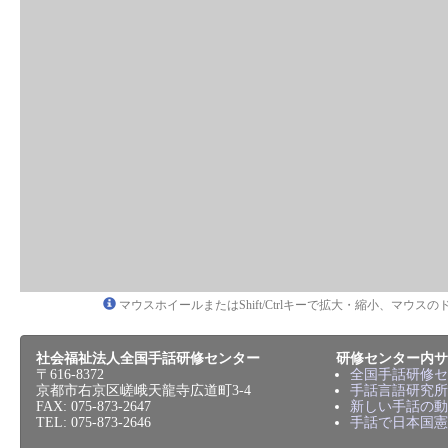
マウスホイールまたはShift/Ctrlキーで拡大・縮小、マウ
社会福祉法人全国手話研修センター
研修センター内サ
〒616-8372
全国手話研修セ
京都市右京区嵯峨天龍寺広道町3-4
手話言語研究所
FAX: 075-873-2647
新しい手話の動
TEL: 075-873-2646
手話で日本国憲