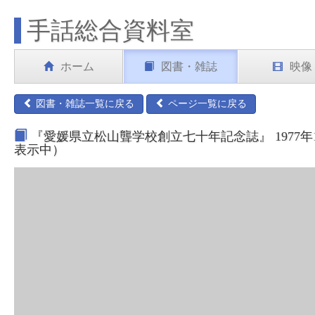
手話総合資料室
ホーム
図書・雑誌
映像
図書・雑誌一覧に戻る
ページ一覧に戻る
『愛媛県立松山聾学校創立七十年記念誌』 1977
表示中）