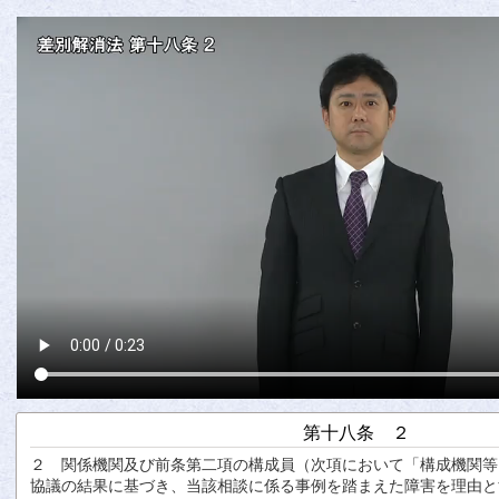
第十八条 ２
２
関係
機関
及
び
前条
第
二
項
の
構成
員
（
次項
において「
構成
機関
等
協議
の
結果
に
基
づき、
当該
相談
に
係
る
事例
を
踏
まえた
障害
を
理由
と