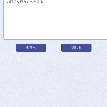
の
取組
を
行
うものとする。
前へ
閉じる