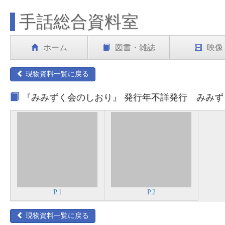
手話総合資料室
ホーム
図書・雑誌
映像
現物資料一覧に戻る
『みみずく会のしおり』 発行年不詳発行 みみず
P.1
P.2
現物資料一覧に戻る