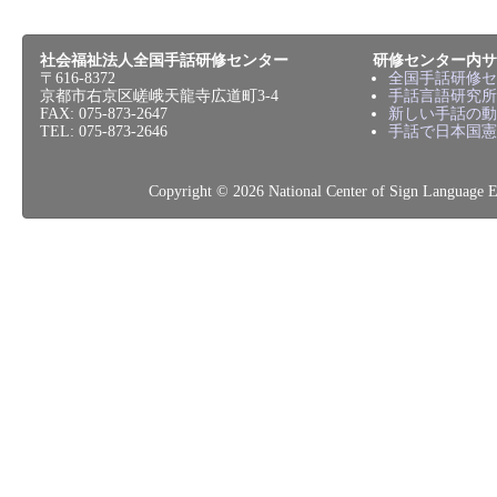
社会福祉法人全国手話研修センター
研修センター内サ
〒616-8372
全国手話研修セ
京都市右京区嵯峨天龍寺広道町3-4
手話言語研究所
FAX: 075-873-2647
新しい手話の動
TEL: 075-873-2646
手話で日本国憲
Copyright © 2026 National Center of Sign L