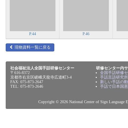
P.44
P.46
現物資料一覧に戻る
社会福祉法人全国手話研修センター
研修センター内サ
〒616-8372
全国手話研修セ
京都市右京区嵯峨天龍寺広道町3-4
手話言語研究所
FAX: 075-873-2647
新しい手話の動
TEL: 075-873-2646
手話で日本国憲
Copyright © 2026 National Center of Sign L