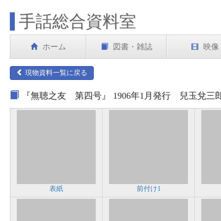
手話総合資料室
ホーム
図書・雑誌
映像
現物資料一覧に戻る
『無聴之友 第四号』 1906年1月発行 兒玉兌三郎
表紙
前付け1