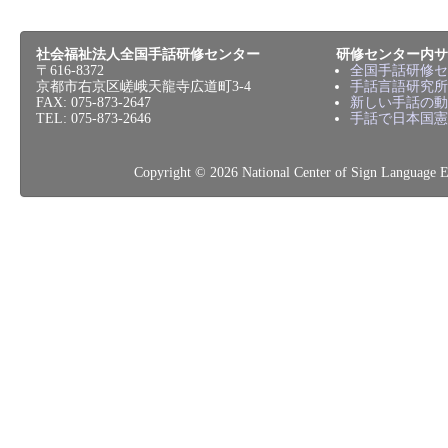
社会福祉法人全国手話研修センター
研修センター内サ
〒616-8372
全国手話研修セ
京都市右京区嵯峨天龍寺広道町3-4
手話言語研究所
FAX: 075-873-2647
新しい手話の動
TEL: 075-873-2646
手話で日本国憲
Copyright © 2026 National Center of Sign L