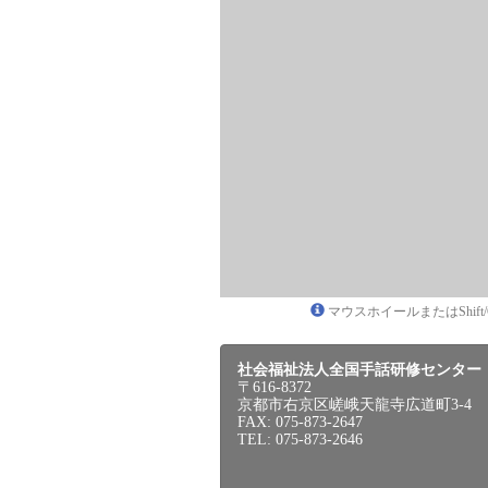
マウスホイールまたはShif
社会福祉法人全国手話研修センター
〒616-8372
京都市右京区嵯峨天龍寺広道町3-4
FAX: 075-873-2647
TEL: 075-873-2646