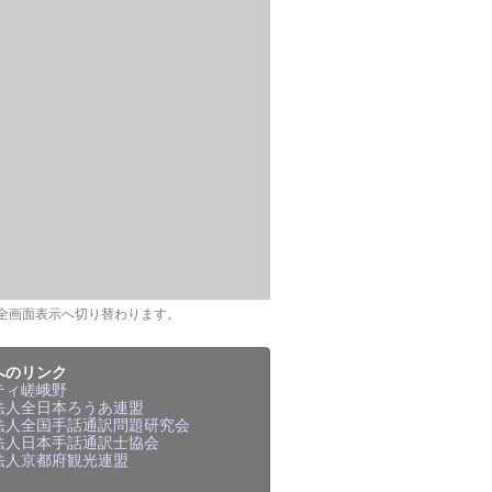
全画面表示へ切り替わります。
へのリンク
ティ嵯峨野
法人全日本ろうあ連盟
法人全国手話通訳問題研究会
法人日本手話通訳士協会
法人京都府観光連盟