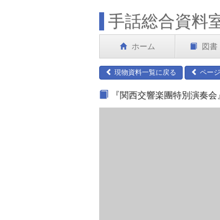
手話総合資料
ホーム
図書
現物資料一覧に戻る
ページ
『関西交響楽團特別演奏会』