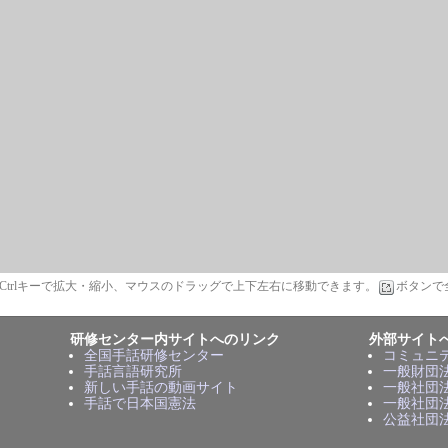
t/Ctrlキーで拡大・縮小、マウスのドラッグで上下左右に移動できます。
ボタンで
研修センター内サイトへのリンク
外部サイト
全国手話研修センター
コミュニ
手話言語研究所
一般財団
新しい手話の動画サイト
一般社団
手話で日本国憲法
一般社団
公益社団