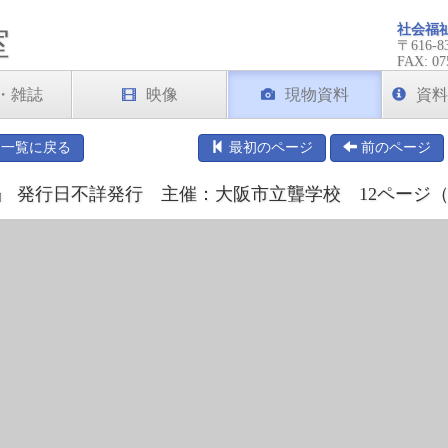
社会福
室
〒616
FAX: 07
・雑誌
映像
現物資料
資料
一覧に戻る
最初のページ
前のページ
 発行日不詳発行 主催：大阪市立聾学校 12ページ（P