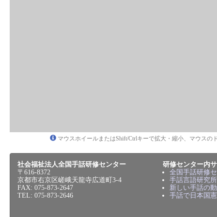
マウスホイールまたはShift/Ctrlキーで拡大・縮小、マウ
社会福祉法人全国手話研修センター
研修センター内サ
〒616-8372
全国手話研修セ
京都市右京区嵯峨天龍寺広道町3-4
手話言語研究所
FAX: 075-873-2647
新しい手話の動
TEL: 075-873-2646
手話で日本国憲