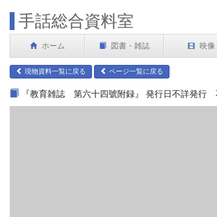
手話総合資料室
ホーム
図書・雑誌
映像
現物資料一覧に戻る
ページ一覧に戻る
『教育雑誌 第六十四號附録』 発行日不詳発行 不