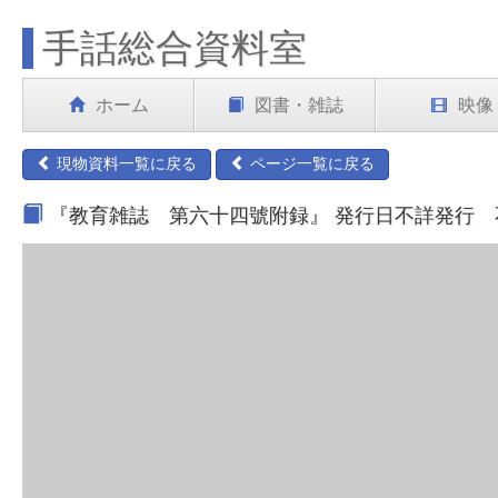
手話総合資料室
ホーム
図書・雑誌
映像
現物資料一覧に戻る
ページ一覧に戻る
『教育雑誌 第六十四號附録』 発行日不詳発行 不