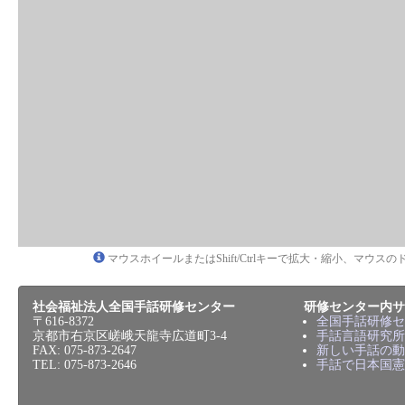
マウスホイールまたはShift/Ctrlキーで拡大・縮小、マウ
社会福祉法人全国手話研修センター
研修センター内サ
〒616-8372
全国手話研修セ
京都市右京区嵯峨天龍寺広道町3-4
手話言語研究所
FAX: 075-873-2647
新しい手話の動
TEL: 075-873-2646
手話で日本国憲