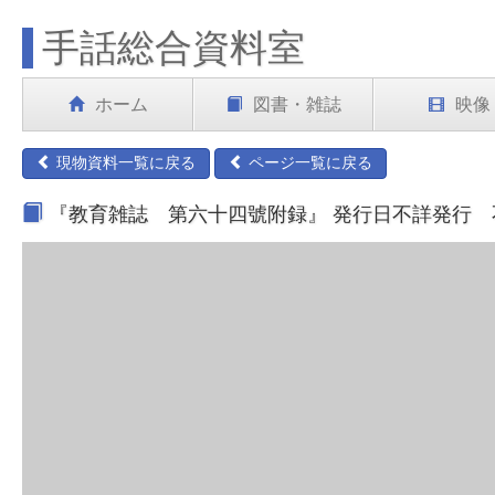
手話総合資料室
ホーム
図書・雑誌
映像
現物資料一覧に戻る
ページ一覧に戻る
『教育雑誌 第六十四號附録』 発行日不詳発行 不