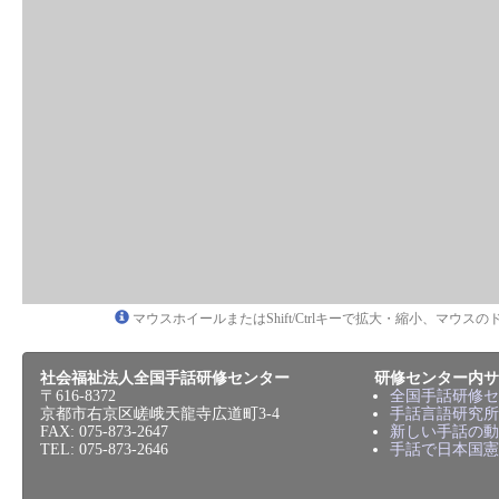
マウスホイールまたはShift/Ctrlキーで拡大・縮小、マウ
社会福祉法人全国手話研修センター
研修センター内サ
〒616-8372
全国手話研修セ
京都市右京区嵯峨天龍寺広道町3-4
手話言語研究所
FAX: 075-873-2647
新しい手話の動
TEL: 075-873-2646
手話で日本国憲