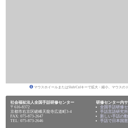
マウスホイールまたはShift/Ctrlキーで拡大・縮小、マウ
社会福祉法人全国手話研修センター
研修センター内サ
〒616-8372
全国手話研修セ
京都市右京区嵯峨天龍寺広道町3-4
手話言語研究所
FAX: 075-873-2647
新しい手話の動
TEL: 075-873-2646
手話で日本国憲