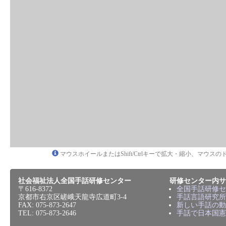
マウスホイールまたはShift/Ctrlキーで拡大・縮小、マウ
社会福祉法人全国手話研修センター
研修センター内サ
〒616-8372
全国手話研修セ
京都市右京区嵯峨天龍寺広道町3-4
手話言語研究所
FAX: 075-873-2647
新しい手話の動
TEL: 075-873-2646
手話で日本国憲