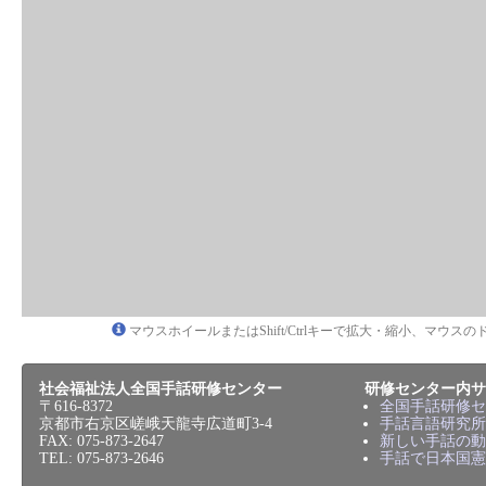
マウスホイールまたはShift/Ctrlキーで拡大・縮小、マウ
社会福祉法人全国手話研修センター
研修センター内サ
〒616-8372
全国手話研修セ
京都市右京区嵯峨天龍寺広道町3-4
手話言語研究所
FAX: 075-873-2647
新しい手話の動
TEL: 075-873-2646
手話で日本国憲