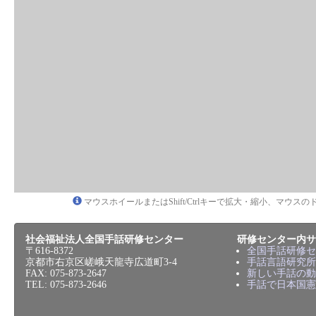
マウスホイールまたはShift/Ctrlキーで拡大・縮小、マウ
社会福祉法人全国手話研修センター
研修センター内サ
〒616-8372
全国手話研修セ
京都市右京区嵯峨天龍寺広道町3-4
手話言語研究所
FAX: 075-873-2647
新しい手話の動
TEL: 075-873-2646
手話で日本国憲