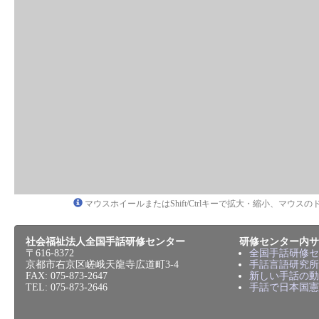
マウスホイールまたはShift/Ctrlキーで拡大・縮小、マウ
社会福祉法人全国手話研修センター
研修センター内サ
〒616-8372
全国手話研修セ
京都市右京区嵯峨天龍寺広道町3-4
手話言語研究所
FAX: 075-873-2647
新しい手話の動
TEL: 075-873-2646
手話で日本国憲