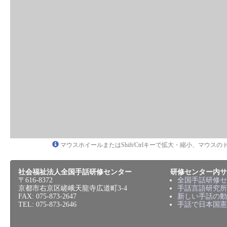
マウスホイールまたはShift/Ctrlキーで拡大・縮小、マウ
社会福祉法人全国手話研修センター
研修センター内サ
〒616-8372
全国手話研修セ
京都市右京区嵯峨天龍寺広道町3-4
手話言語研究所
FAX: 075-873-2647
新しい手話の動
TEL: 075-873-2646
手話で日本国憲