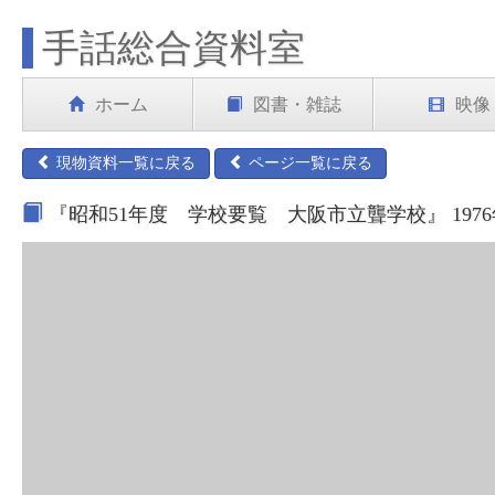
手話総合資料室
ホーム
図書・雑誌
映像
現物資料一覧に戻る
ページ一覧に戻る
『昭和51年度 学校要覧 大阪市立聾学校』 197