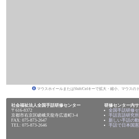
マウスホイールまたはShift/Ctrlキーで拡大・縮小、マウ
社会福祉法人全国手話研修センター
研修センター内サ
〒616-8372
全国手話研修セ
京都市右京区嵯峨天龍寺広道町3-4
手話言語研究所
FAX: 075-873-2647
新しい手話の動
TEL: 075-873-2646
手話で日本国憲