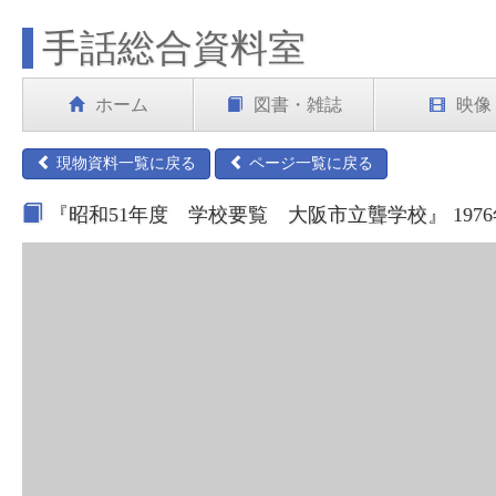
手話総合資料室
ホーム
図書・雑誌
映像
現物資料一覧に戻る
ページ一覧に戻る
『昭和51年度 学校要覧 大阪市立聾学校』 197