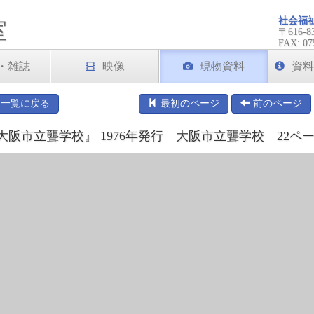
社会福
室
〒616
FAX: 07
・雑誌
映像
現物資料
資料
一覧に戻る
最初のページ
前のページ
阪市立聾学校』 1976年発行 大阪市立聾学校 22ペー