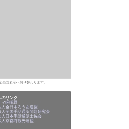
全画面表示へ切り替わります。
へのリンク
ティ嵯峨野
法人全日本ろうあ連盟
法人全国手話通訳問題研究会
法人日本手話通訳士協会
法人京都府観光連盟