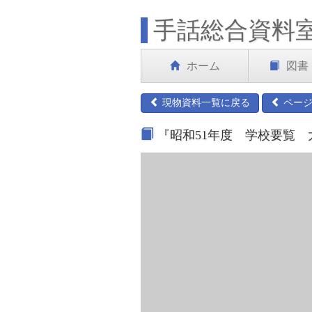
手話総合資料
ホーム
図書
現物資料一覧に戻る
ページ
『昭和51年度 学校要覧 大