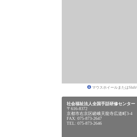
マウスホイールまたはShif
社会福祉法人全国手話研修センター
〒616-8372
京都市右京区嵯峨天龍寺広道町3-4
FAX: 075-873-2647
TEL: 075-873-2646