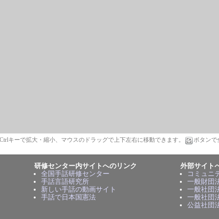
t/Ctrlキーで拡大・縮小、マウスのドラッグで上下左右に移動できます。
ボタンで
研修センター内サイトへのリンク
外部サイト
全国手話研修センター
コミュニ
手話言語研究所
一般財団
新しい手話の動画サイト
一般社団
手話で日本国憲法
一般社団
公益社団