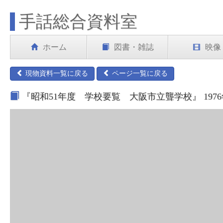
手話総合資料室
ホーム
図書・雑誌
映像
現物資料一覧に戻る
ページ一覧に戻る
『昭和51年度 学校要覧 大阪市立聾学校』 197