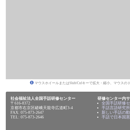
マウスホイールまたはShift/Ctrlキーで拡大・縮小、マウ
社会福祉法人全国手話研修センター
研修センター内サ
〒616-8372
全国手話研修セ
京都市右京区嵯峨天龍寺広道町3-4
手話言語研究所
FAX: 075-873-2647
新しい手話の動
TEL: 075-873-2646
手話で日本国憲