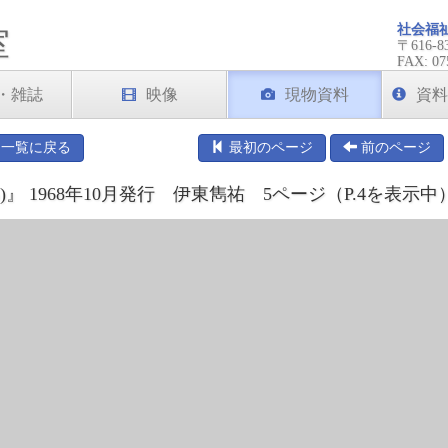
社会福
室
〒616
FAX: 07
・雑誌
映像
現物資料
資料
一覧に戻る
最初のページ
前のページ
』 1968年10月発行 伊東雋祐 5ページ（P.4を表示中