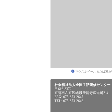
マウスホイールまたはShif
社会福祉法人全国手話研修センター
〒616-8372
京都市右京区嵯峨天龍寺広道町3-4
FAX: 075-873-2647
TEL: 075-873-2646