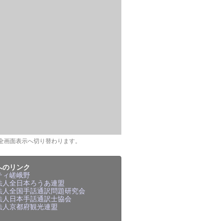
全画面表示へ切り替わります。
へのリンク
ティ嵯峨野
法人全日本ろうあ連盟
法人全国手話通訳問題研究会
法人日本手話通訳士協会
法人京都府観光連盟