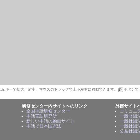
t/Ctrlキーで拡大・縮小、マウスのドラッグで上下左右に移動できます。
ボタンで
研修センター内サイトへのリンク
外部サイト
全国手話研修センター
コミュニ
手話言語研究所
一般財団
新しい手話の動画サイト
一般社団
手話で日本国憲法
一般社団
公益社団