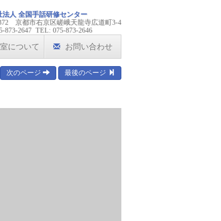
祉法人 全国手話研修センター
-8372 京都市右京区嵯峨天龍寺広道町3-4
5-873-2647 TEL: 075-873-2646
室について
お問い合わせ
次のページ
最後のページ
）