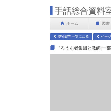
手話総合資料
ホーム
図書
現物資料一覧に戻る
ページ
『ろうあ者集団と教師(一部)