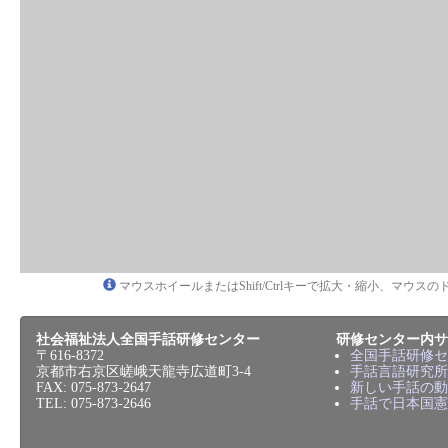
マウスホイールまたはShift/Ctrlキーで拡大・縮小、マウ
社会福祉法人全国手話研修センター
研修センター内サ
〒616-8372
全国手話研修セ
京都市右京区嵯峨天龍寺広道町3-4
手話言語研究所
FAX: 075-873-2647
新しい手話の動
TEL: 075-873-2646
手話で日本国憲