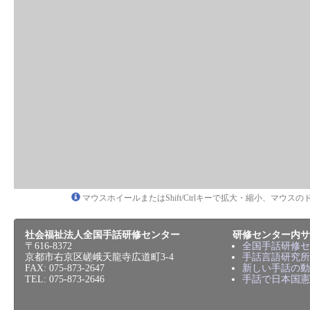
マウスホイールまたはShift/Ctrlキーで拡大・縮小、マウ
社会福祉法人全国手話研修センター
研修センター内サ
〒616-8372
全国手話研修セ
京都市右京区嵯峨天龍寺広道町3-4
手話言語研究所
FAX: 075-873-2647
新しい手話の動
TEL: 075-873-2646
手話で日本国憲