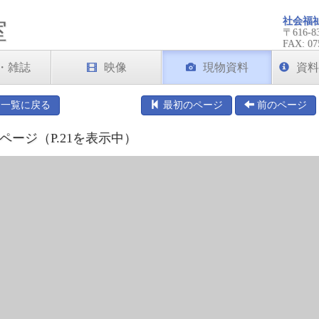
社会福
室
〒616
FAX: 07
・雑誌
映像
現物資料
資料
一覧に戻る
最初のページ
前のページ
ページ（P.21を表示中）