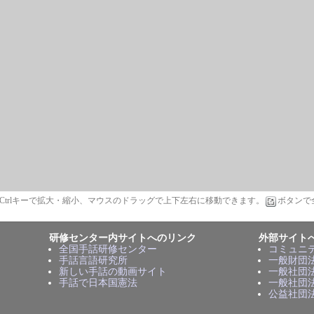
t/Ctrlキーで拡大・縮小、マウスのドラッグで上下左右に移動できます。
ボタンで
研修センター内サイトへのリンク
外部サイト
全国手話研修センター
コミュニ
手話言語研究所
一般財団
新しい手話の動画サイト
一般社団
手話で日本国憲法
一般社団
公益社団