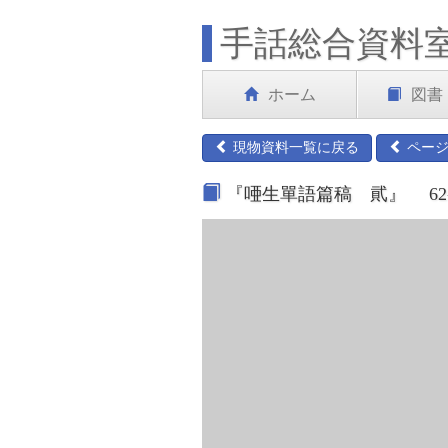
手話総合資料
ホーム
図書
現物資料一覧に戻る
ページ
『唖生單語篇稿 貮』 62