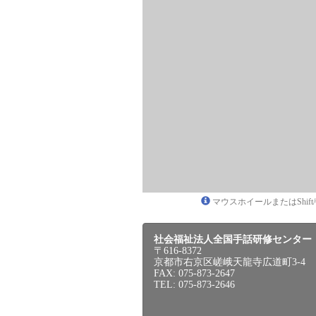
マウスホイールまたはShif
社会福祉法人全国手話研修センター
〒616-8372
京都市右京区嵯峨天龍寺広道町3-4
FAX: 075-873-2647
TEL: 075-873-2646