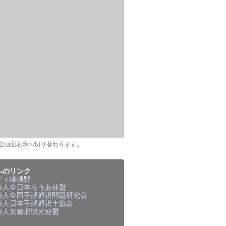
全画面表示へ切り替わります。
へのリンク
ティ嵯峨野
法人全日本ろうあ連盟
法人全国手話通訳問題研究会
法人日本手話通訳士協会
法人京都府観光連盟