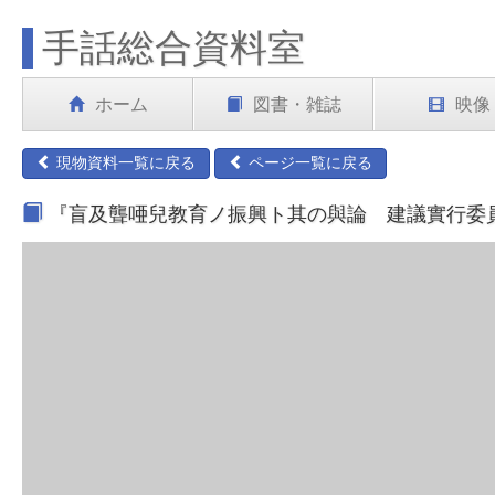
手話総合資料室
ホーム
図書・雑誌
映像
現物資料一覧に戻る
ページ一覧に戻る
『盲及聾唖兒教育ノ振興ト其の與論 建議實行委員』 