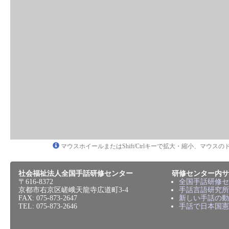
マウスホイールまたはShift/Ctrlキーで拡大・縮小、マウ
社会福祉法人全国手話研修センター
研修センター内サ
〒616-8372
全国手話研修セ
京都市右京区嵯峨天龍寺広道町3-4
手話言語研究所
FAX: 075-873-2647
新しい手話の動
TEL: 075-873-2646
手話で日本国憲