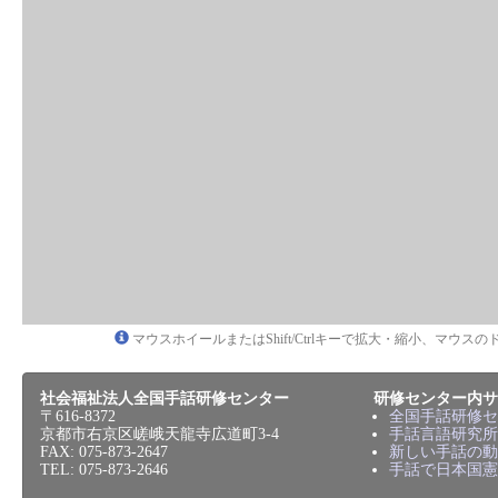
マウスホイールまたはShift/Ctrlキーで拡大・縮小、マウ
社会福祉法人全国手話研修センター
研修センター内サ
〒616-8372
全国手話研修セ
京都市右京区嵯峨天龍寺広道町3-4
手話言語研究所
FAX: 075-873-2647
新しい手話の動
TEL: 075-873-2646
手話で日本国憲