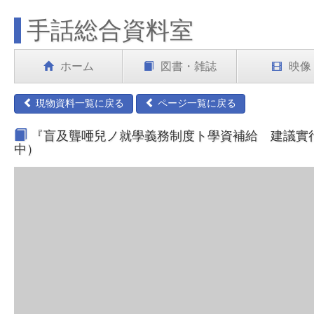
手話総合資料室
ホーム
図書・雑誌
映像
現物資料一覧に戻る
ページ一覧に戻る
『盲及聾唖兒ノ就學義務制度ト學資補給 建議實行委員
中）