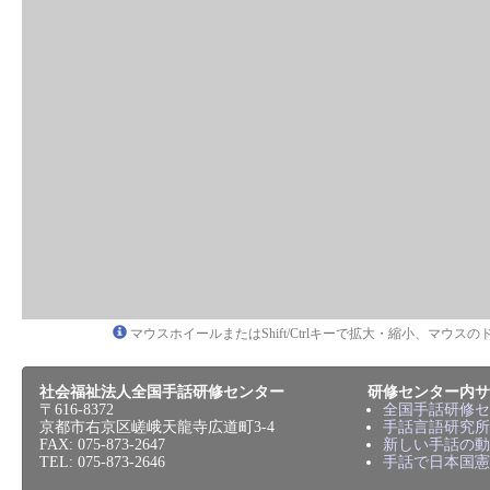
マウスホイールまたはShift/Ctrlキーで拡大・縮小、マウ
社会福祉法人全国手話研修センター
研修センター内サ
〒616-8372
全国手話研修セ
京都市右京区嵯峨天龍寺広道町3-4
手話言語研究所
FAX: 075-873-2647
新しい手話の動
TEL: 075-873-2646
手話で日本国憲