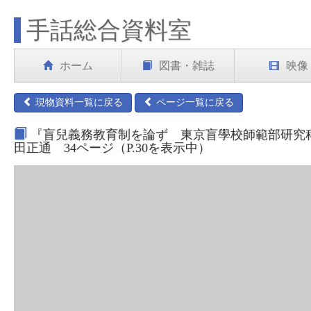
手話総合資料室
ホーム
図書・雑誌
映像
現物資料一覧に戻る
ページ一覧に戻る
『盲兒義務教育制を論ず 東京盲學校師範部研究科 
田正通 34ページ（P.30を表示中）