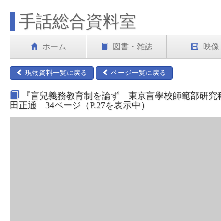
手話総合資料室
ホーム
図書・雑誌
映像
現物資料一覧に戻る
ページ一覧に戻る
『盲兒義務教育制を論ず 東京盲學校師範部研究科 
田正通 34ページ（P.27を表示中）