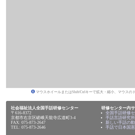
マウスホイールまたはShift/Ctrlキーで拡大・縮小、マウ
社会福祉法人全国手話研修センター
研修センター内サ
〒616-8372
全国手話研修セ
京都市右京区嵯峨天龍寺広道町3-4
手話言語研究所
FAX: 075-873-2647
新しい手話の動
TEL: 075-873-2646
手話で日本国憲